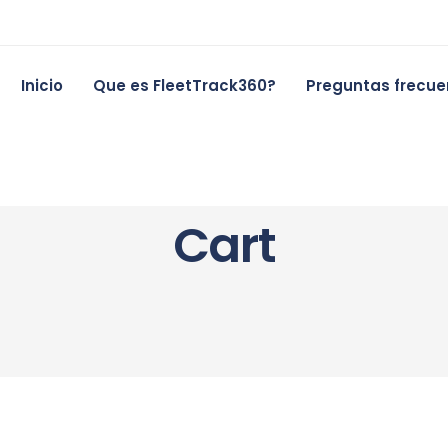
Inicio
Que es FleetTrack360?
Preguntas frecue
Cart